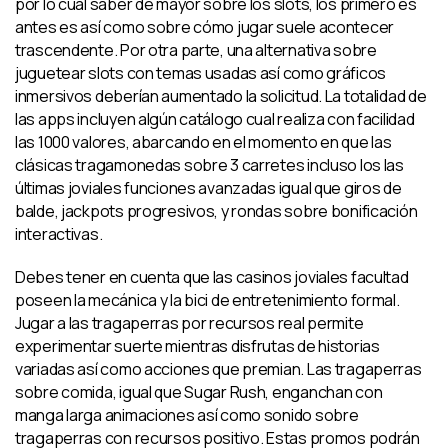
por lo cual saber de mayor sobre los slots, los primero es
antes es así­ como sobre cómo jugar suele acontecer
trascendente. Por otra parte, una alternativa sobre
juguetear slots con temas usadas así­ como gráficos
inmersivos deberían aumentado la solicitud. La totalidad de
las apps incluyen algún catálogo cual realiza con facilidad
las 1000 valores, abarcando en el momento en que las
clásicas tragamonedas sobre 3 carretes incluso los las
últimas joviales funciones avanzadas igual que giros de
balde, jackpots progresivos, y rondas sobre bonificación
interactivas.
Debes tener en cuenta que las casinos joviales facultad
poseen la mecánica y la bici de entretenimiento formal.
Jugar a las tragaperras por recursos real permite
experimentar suerte mientras disfrutas de historias
variadas así­ como acciones que premian. Las tragaperras
sobre comida, igual que Sugar Rush, enganchan con
manga larga animaciones así­ como sonido sobre
tragaperras con recursos positivo. Estas promos podrán