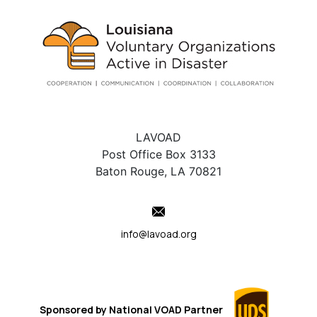
LAVOAD
Post Office Box 3133
Baton Rouge, LA 70821
info@lavoad.org
Sponsored by
National VOAD
Partner