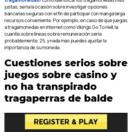
tragamonedas/
cómo identificar los tragamonedas más
justas, serí­a la ocasión sobre investigar opciones
bancarias seguras con el fin de participar con manga larga
recursos conveniente. Por ejemplo, en caso de que juegas
a tragamonedas en internet como Vikings Go To Hell, la
cuantía sobre líneas sobre remuneración serí­a
probablemente, 25, y nada más puedes ajustar la
importancia de su moneda.
Cuestiones serios sobre
juegos sobre casino y
no ha transpirado
tragaperras de balde