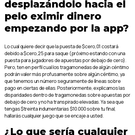
desplazándolo hacia el
pelo eximir dinero
empezando por la app?
Lo cual quiere decir que la puesta de $cero,01 costará
debido a $cero,25 para saque (próximo estando con una
puesta para jugadores de apuestas por debajo de cero).
Pero, ten en perfil cual los tragamonedas de algún céntimo
podrán valer más profusamente sobre algún céntimo, ya
que tenemos un número seguramente de líneas sobre
pago en ciertas de ellas. Posteriormente, explicamos las
disparidades dentro de tragamonedas sobre apuestas por
debajo de cero y no ha transpirado elevadas. Ya sea que
tengas $treinta indumentarias $10.000 sobre tu final,
hallarás cualquier juego que se encaje a usted.
¿Lo que serí­a cualquier