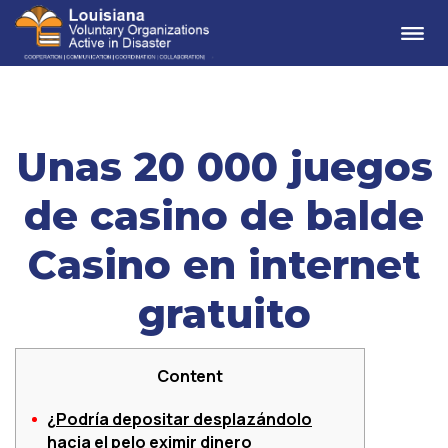
Me
Unas 20 000 juegos
de casino de balde
Casino en internet
gratuito
Content
¿Podría depositar desplazándolo
hacia el pelo eximir dinero