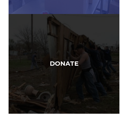
DONATE