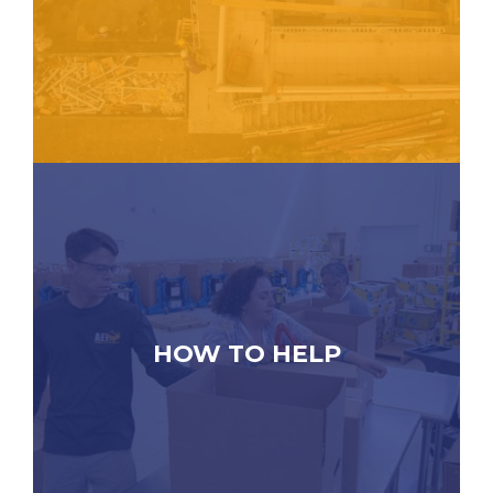
HOW TO HELP