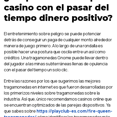
casino con el pasar del
tiempo dinero positivo?
El entretenimiento sobre peligro se puede potenciar
detrás de conseguir un paga de cualquier monto alrededor
manera de juego primero. A lo largo de una rondalla es
posible hacer una postura que oscila entre un así­ como
créditos. Una tragamonedas Gnome puede llevar dentro
del jugador a las minas subterráneas llenas de opulencia
con el pasar del tiempo un solo clic.
Entre las razones por los que sugerimos las mejores
tragamonedas en internet es que fueron desarrolladas por
los primerizos niveles sobre tragamonedas sobre la
industria. Así que, único recomendamos casinos online que
se encuentran optimizados de las parejas dispositivos. Ya
que sabes sobre
https://playclub-es.com/fire-queen-