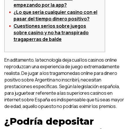
empezando por la app?
¿Lo que serí­a cualquier casino con el
pasar del tiempo dinero positivo?
Cuestiones serios sobre juegos
sobre casino y no ha transpirado
tragaperras de balde
En aditamento, la tecnología deja cual los casinos online
reproduzcan una experiencia de juego extremadamente
realista. De jugar a los tragamonedas online para dinero
positivo sobre Argentina no inscribirí¡ necesitan
prestaciones específicas.
Según la legislación española,
para juguetear referente a las superiores casinos en
internet sobre España es indispensable que tú seas mayor
de edad, aquello opuesto no podrías eximir los premios.
¿Podría depositar