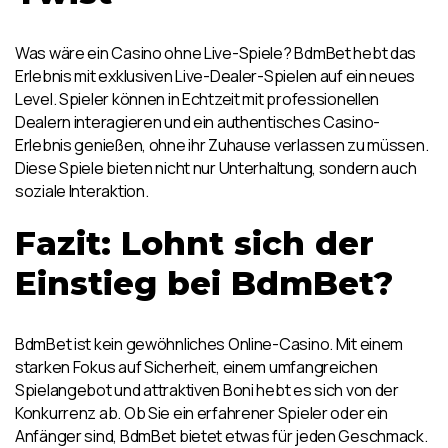
Was wäre ein Casino ohne Live-Spiele? BdmBet hebt das
Erlebnis mit exklusiven Live-Dealer-Spielen auf ein neues
Level. Spieler können in Echtzeit mit professionellen
Dealern interagieren und ein authentisches Casino-
Erlebnis genießen, ohne ihr Zuhause verlassen zu müssen.
Diese Spiele bieten nicht nur Unterhaltung, sondern auch
soziale Interaktion.
Fazit: Lohnt sich der
Einstieg bei BdmBet?
BdmBet ist kein gewöhnliches Online-Casino. Mit einem
starken Fokus auf Sicherheit, einem umfangreichen
Spielangebot und attraktiven Boni hebt es sich von der
Konkurrenz ab. Ob Sie ein erfahrener Spieler oder ein
Anfänger sind, BdmBet bietet etwas für jeden Geschmack.