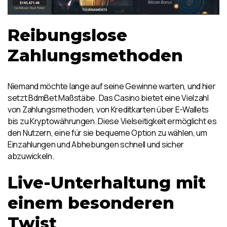
Reibungslose
Zahlungsmethoden
Niemand möchte lange auf seine Gewinne warten, und hier
setzt BdmBet Maßstäbe. Das Casino bietet eine Vielzahl
von Zahlungsmethoden, von Kreditkarten über E-Wallets
bis zu Kryptowährungen. Diese Vielseitigkeit ermöglicht es
den Nutzern, eine für sie bequeme Option zu wählen, um
Einzahlungen und Abhebungen schnell und sicher
abzuwickeln.
Live-Unterhaltung mit
einem besonderen
Twist