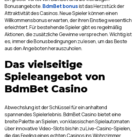
Bonusangebote.
BdmBet bonus
ist das Herzstück der
Attraktivität des Casinos. Neue Spieler können einen
Willkommensbonus erwarten, der ihren Einstieg wesentlich
erleichtert. Für bestehende Spieler gibt es regelmäßig
Aktionen, die zusätzliche Gewinne versprechen. Wichtig ist
es, immer die Bonusbedingungen zu lesen, um das Beste
aus den Angeboten herauszuholen.
Das vielseitige
Spieleangebot von
BdmBet Casino
Abwechslung ist der Schlüssel für ein anhaltend
spannendes Spielerlebnis. BdmBet Casino bietet eine
breite Palette an Spielen, von klassischen Spielautomaten
über innovative Video-Slots bis hin zu Live-Casino-Spielen,
die das Feeling eines echten Casinos ins Wohnzimmer