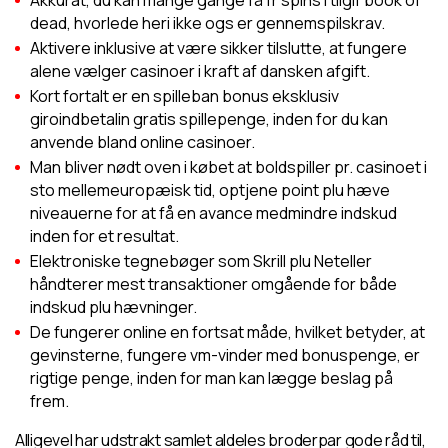
Akkurat, du kan mange gange få fr spins i tilgif book of
dead, hvorlede heri ikke ogs er gennemspilskrav.
Aktivere inklusive at være sikker tilslutte, at fungere
alene vælger casinoer i kraft af dansken afgift.
Kort fortalt er en spilleban bonus eksklusiv
giroindbetalin gratis spillepenge, inden for du kan
anvende bland online casinoer.
Man bliver nødt oven i købet at boldspiller pr. casinoet i
sto mellemeuropæisk tid, optjene point plu hæve
niveauerne for at få en avance medmindre indskud
inden for et resultat.
Elektroniske tegnebøger som Skrill plu Neteller
håndterer mest transaktioner omgående for både
indskud plu hævninger.
De fungerer online en fortsat måde, hvilket betyder, at
gevinsterne, fungere vm-vinder med bonuspenge, er
rigtige penge, inden for man kan lægge beslag på
frem.
Alligevel har udstrakt samlet aldeles broderpar gode råd til,