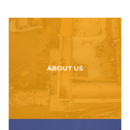
ABOUT US