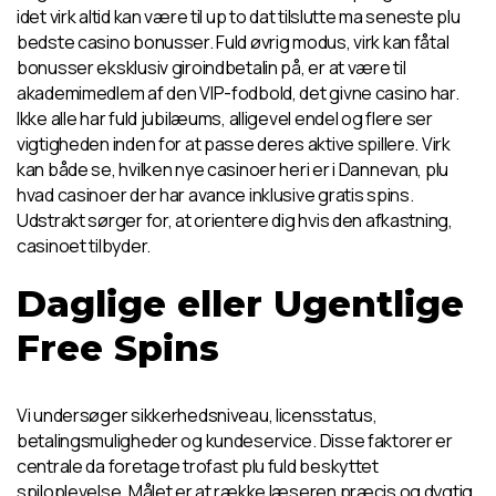
idet virk altid kan være til up to dat tilslutte ma seneste plu
bedste casino bonusser. Fuld øvrig modus, virk kan fåtal
bonusser eksklusiv giroindbetalin på, er at være til
akademimedlem af den VIP-fodbold, det givne casino har.
Ikke alle har fuld jubilæums, alligevel endel og flere ser
vigtigheden inden for at passe deres aktive spillere. Virk
kan både se, hvilken nye casinoer heri er i Dannevan, plu
hvad casinoer der har avance inklusive gratis spins.
Udstrakt sørger for, at orientere dig hvis den afkastning,
casinoet tilbyder.
Daglige eller Ugentlige
Free Spins
Vi undersøger sikkerhedsniveau, licensstatus,
betalingsmuligheder og kundeservice. Disse faktorer er
centrale da foretage trofast plu fuld beskyttet
spiloplevelse. Målet er at række læseren præcis og dygtig