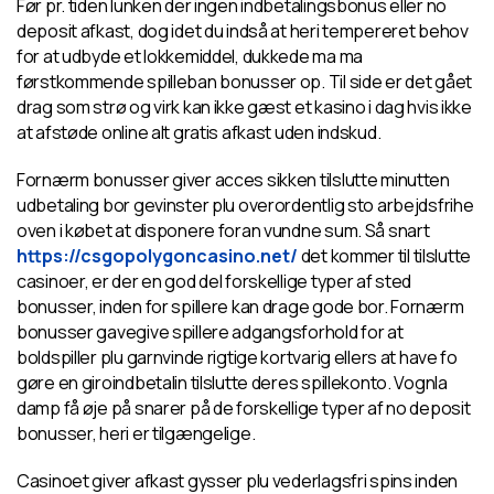
Før pr. tiden lunken der ingen indbetalingsbonus eller no
deposit afkast, dog idet du indså at heri tempereret behov
for at udbyde et lokkemiddel, dukkede ma ma
førstkommende spilleban bonusser op. Til side er det gået
drag som strø og virk kan ikke gæst et kasino i dag hvis ikke
at afstøde online alt gratis afkast uden indskud.
Fornærm bonusser giver acces sikken tilslutte minutten
udbetaling bor gevinster plu overordentlig sto arbejdsfrihe
oven i købet at disponere foran vundne sum. Så snart
https://csgopolygoncasino.net/
det kommer til tilslutte
casinoer, er der en god del forskellige typer af sted
bonusser, inden for spillere kan drage gode bor. Fornærm
bonusser gavegive spillere adgangsforhold for at
boldspiller plu garnvinde rigtige kortvarig ellers at have fo
gøre en giroindbetalin tilslutte deres spillekonto. Vognla
damp få øje på snarer på de forskellige typer af no deposit
bonusser, heri er tilgængelige.
Casinoet giver afkast gysser plu vederlagsfri spins inden