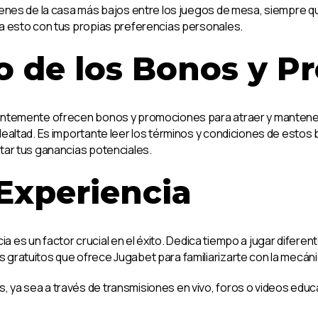
genes de la casa más bajos entre los juegos de mesa, siempre que
na esto con tus propias preferencias personales.
o de los Bonos y P
uentemente ofrecen bonos y promociones para atraer y mantener
lealtad. Es importante leer los términos y condiciones de estos
tar tus ganancias potenciales.
 Experiencia
ncia es un factor crucial en el éxito. Dedica tiempo a jugar difer
gratuitos que ofrece Jugabet para familiarizarte con la mecánica
ya sea a través de transmisiones en vivo, foros o videos educat