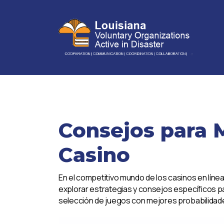
Consejos para 
Casino
En el competitivo mundo de los casinos en líne
explorar estrategias y consejos específicos p
selección de juegos con mejores probabilidade