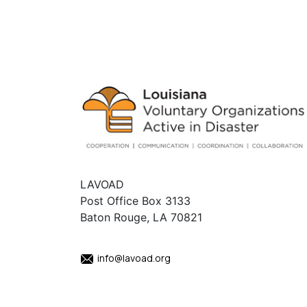
LAVOAD
Post Office Box 3133
Baton Rouge, LA 70821
info@lavoad.org