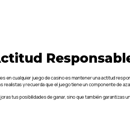
ctitud Responsabl
es en cualquier juego de casino es mantener una actitud respon
s realistas y recuerda que el juego tiene un componente de aza
ejoras tus posibilidades de ganar, sino que también garantizas 