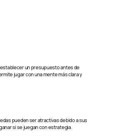
es establecer un presupuesto antes de
permite jugar con una mente más clara y
nedas pueden ser atractivas debido a sus
anar si se juegan con estrategia.