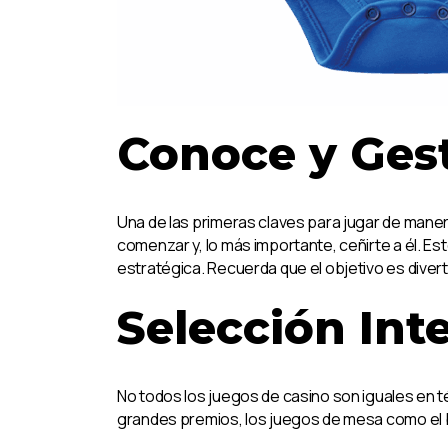
Conoce y Ges
Una de las primeras claves para jugar de maner
comenzar y, lo más importante, ceñirte a él. Es
estratégica. Recuerda que el objetivo es divertir
Selección Int
No todos los juegos de casino son iguales en 
grandes premios, los juegos de mesa como el b