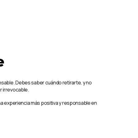
e
sable. Debes saber cuándo retirarte, y no
r irrevocable.
una experiencia más positiva y responsable en