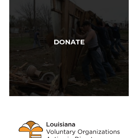
DONATE