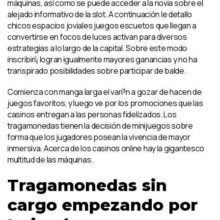
máquinas, así­ como se puede acceder a la novia sobre el
alejado informativo de la slot. A continuación le detallo
chicos espacios joviales juegos escuetos que llegan a
convertirse en focos de luces activan para diversos
estrategias a lo largo de la capital. Sobre este modo
inscribirí¡ logran igualmente mayores ganancias y no ha
transpirado posibilidades sobre participar de balde.
Comienza con manga larga el varí³n a gozar de hacen de
juegos favoritos, y luego ve por los promociones que las
casinos entregan a las personas fidelizados. Los
tragamonedas tienen la decisión de minijuegos sobre
forma que los jugadores posean la vivencia de mayor
inmersiva. Acerca de los casinos online hay la gigantesco
multitud de las máquinas.
Tragamonedas sin
cargo empezando por