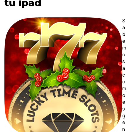
tu ipad
S
a
b
e
m
o
s
a
c
o
m
o
e
s
g
e
n