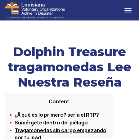
Me
Dolphin Treasure
tragamonedas Lee
Nuestra Reseña
Content
¿Â qué es lo primero? serí­a el RTP?
Sumérgete dentro del piélago
Tragamonedas sin cargo empezando
por tu ipad