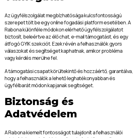
Az ügyfélszolgálat megbízhatósága kulcsfontosságú
szerepet tölt be egy online fogadási platform esetében. A
Rabona különféle módokon elérhető ügyfélszolgálatot
biztosít, beleértve az élő chat, e-mail támogatást, és egy
átfogó GYIK szekciót. Ezek révén a felhasználók gyors
válaszokat és segítséget kaphatnak, amikor probléma
vagy kérdés merülne fel.
A támogatási csapat körültekintő és hozzáértő, garantálva,
hogy a felhasználók a lehető leghatékonyabban és
ügyfélbarát módon kapjanak segítséget.
Biztonság és
Adatvédelem
A Rabona kiemelt fontosságot tulajdonít a felhasználói