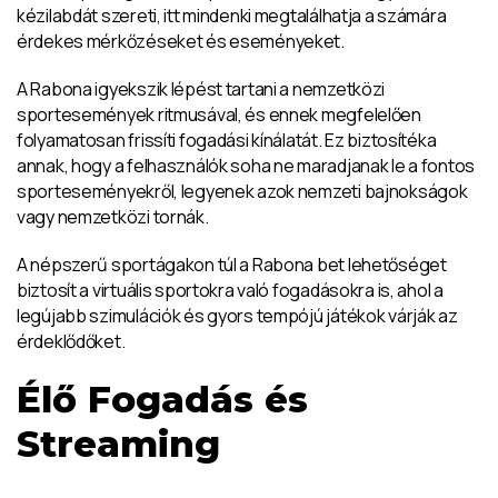
kézilabdát szereti, itt mindenki megtalálhatja a számára
érdekes mérkőzéseket és eseményeket.
A Rabona igyekszik lépést tartani a nemzetközi
sportesemények ritmusával, és ennek megfelelően
folyamatosan frissíti fogadási kínálatát. Ez biztosítéka
annak, hogy a felhasználók soha ne maradjanak le a fontos
sporteseményekről, legyenek azok nemzeti bajnokságok
vagy nemzetközi tornák.
A népszerű sportágakon túl a Rabona bet lehetőséget
biztosít a virtuális sportokra való fogadásokra is, ahol a
legújabb szimulációk és gyors tempójú játékok várják az
érdeklődőket.
Élő Fogadás és
Streaming