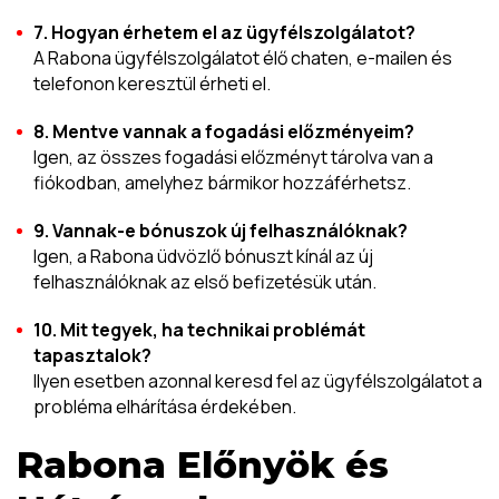
7. Hogyan érhetem el az ügyfélszolgálatot?
A Rabona ügyfélszolgálatot élő chaten, e-mailen és
telefonon keresztül érheti el.
8. Mentve vannak a fogadási előzményeim?
Igen, az összes fogadási előzményt tárolva van a
fiókodban, amelyhez bármikor hozzáférhetsz.
9. Vannak-e bónuszok új felhasználóknak?
Igen, a Rabona üdvözlő bónuszt kínál az új
felhasználóknak az első befizetésük után.
10. Mit tegyek, ha technikai problémát
tapasztalok?
Ilyen esetben azonnal keresd fel az ügyfélszolgálatot a
probléma elhárítása érdekében.
Rabona Előnyök és