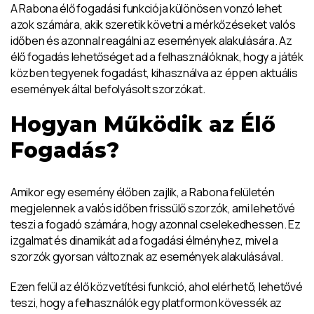
A Rabona élő fogadási funkciója különösen vonzó lehet
azok számára, akik szeretik követni a mérkőzéseket valós
időben és azonnal reagálni az események alakulására. Az
élő fogadás lehetőséget ad a felhasználóknak, hogy a játék
közben tegyenek fogadást, kihasználva az éppen aktuális
események által befolyásolt szorzókat.
Hogyan Működik az Élő
Fogadás?
Amikor egy esemény élőben zajlik, a Rabona felületén
megjelennek a valós időben frissülő szorzók, ami lehetővé
teszi a fogadó számára, hogy azonnal cselekedhessen. Ez
izgalmat és dinamikát ad a fogadási élményhez, mivel a
szorzók gyorsan változnak az események alakulásával.
Ezen felül az élő közvetítési funkció, ahol elérhető, lehetővé
teszi, hogy a felhasználók egy platformon kövessék az