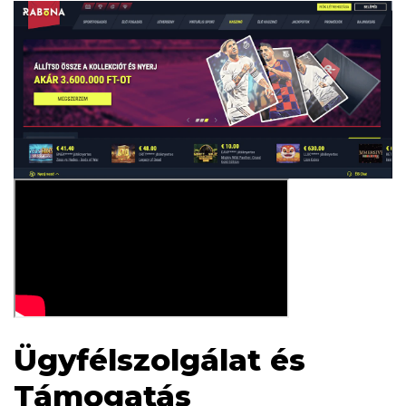
Ügyfélszolgálat és
Támogatás