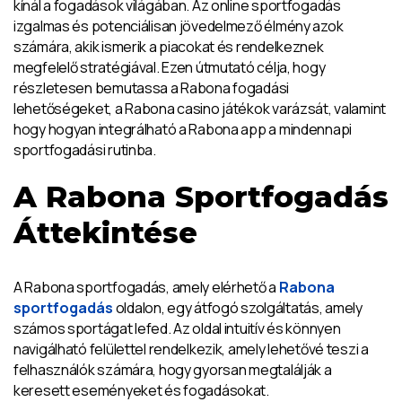
kínál a fogadások világában. Az online sportfogadás
izgalmas és potenciálisan jövedelmező élmény azok
számára, akik ismerik a piacokat és rendelkeznek
megfelelő stratégiával. Ezen útmutató célja, hogy
részletesen bemutassa a Rabona fogadási
lehetőségeket, a Rabona casino játékok varázsát, valamint
hogy hogyan integrálható a Rabona app a mindennapi
sportfogadási rutinba.
A Rabona Sportfogadás
Áttekintése
A Rabona sportfogadás, amely elérhető a
Rabona
sportfogadás
oldalon, egy átfogó szolgáltatás, amely
számos sportágat lefed. Az oldal intuitív és könnyen
navigálható felülettel rendelkezik, amely lehetővé teszi a
felhasználók számára, hogy gyorsan megtalálják a
keresett eseményeket és fogadásokat.