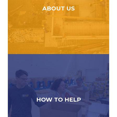
ABOUT US
HOW TO HELP