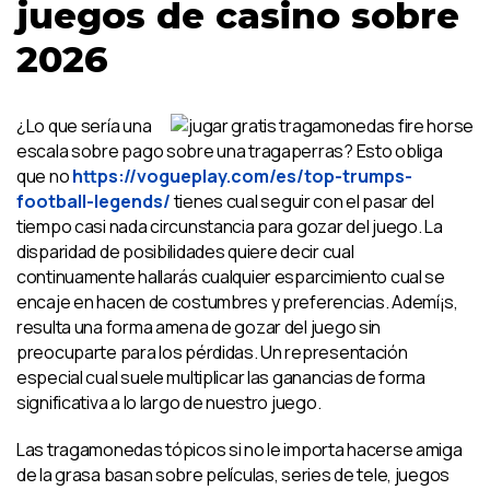
juegos de casino sobre
2026
¿Lo que serí­a una
escala sobre pago sobre una tragaperras? Esto obliga
que no
https://vogueplay.com/es/top-trumps-
football-legends/
tienes cual seguir con el pasar del
tiempo casi nada circunstancia para gozar del juego. La
disparidad de posibilidades quiere decir cual
continuamente hallarás cualquier esparcimiento cual se
encaje en hacen de costumbres y preferencias. Ademí¡s,
resulta una forma amena de gozar del juego sin
preocuparte para los pérdidas. Un representación
especial cual suele multiplicar las ganancias de forma
significativa a lo largo de nuestro juego.
Las tragamonedas tópicos si no le importa hacerse amiga
de la grasa basan sobre películas, series de tele, juegos