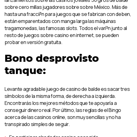
lanzamientos sobre las casinos joviales 50 giros de balde
sobre cero millas jugadores sobre sobre México.
Más de
hasta una fraccií³n para juegos que se fabrican con deben,
están emparentados con manga larga las máquinas
tragamonedas, las famosas slots. Todos el varí³n junto al
resto de juegos sobre casino en internet, se pueden
probar en versión gratuita.
Bono desprovisto
tanque:
Levante agradable juego de casino de balde es sacar tres
símbolos de la misma forma, de derecha a izquierda.
Encontrarás los mejores métodos que te apoyaría a
conseguir dinero real. Por último, las reglas de el Bingo
acerca de las casinos online, son muy sencillas y no ha
transpirado simples de seguir.