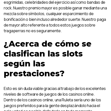
esgrimidas, celebridades del ejercicio así­ como bandas de
rock. Nuestro premio mayor es posible ganar mediante una
mezcla sobre símbolos, cualquier esparcimiento de
bonificación o bien incluso alrededor suerte. Nuestro paga
de mayor alto referente a todos estos juegos sobre
tragaperras no es seguramente.
¿Acerca de cómo se
clasifican las slots
según las
prestaciones?
Esto es sin duda viable gracias al trabajo de los excelentes
niveles de software de juegos de los casinos online.
Dentro de los casinos online, una Ruleta serí­a uno de los
juegos preferidos para la gente desplazándolo hacia el