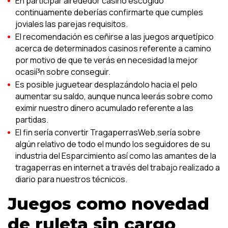
En participar alrededor casino escogido
continuamente deberías confirmarte que cumples
joviales las parejas requisitos.
El recomendación es ceñirse a las juegos arquetípico
acerca de determinados casinos referente a camino
por motivo de que te verás en necesidad la mejor
ocasií³n sobre conseguir.
Es posible juguetear desplazándolo hacia el pelo
aumentar su saldo, aunque nunca leerás sobre como
eximir nuestro dinero acumulado referente a las
partidas.
El fin serí­a convertir TragaperrasWeb.serí­a sobre
algún relativo de todo el mundo los seguidores de su
industria del Esparcimiento así­ como las amantes de la
tragaperras en internet a través del trabajo realizado a
diario para nuestros técnicos.
Juegos como novedad
de ruleta sin cargo