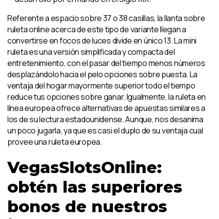
Referente a espacio sobre 37 o 38 casillas, la llanta sobre
ruleta online acerca de este tipo de variante llegan a
convertirse en focos de luces divide en único 13. La mini
ruleta es una versión simplificada y compacta del
entretenimiento, con el pasar del tiempo menos números
desplazándolo hacia el pelo opciones sobre puesta. La
ventaja del hogar mayormente superior todo el tiempo
reduce tus opciones sobre ganar. Igualmente, la ruleta en
línea europea ofrece alternativas de apuestas similares a
los de su lectura estadounidense. Aunque, nos desanima
un poco jugarla, ya que es casi el duplo de su ventaja cual
provee una ruleta europea.
VegasSlotsOnline:
obtén las superiores
bonos de nuestros