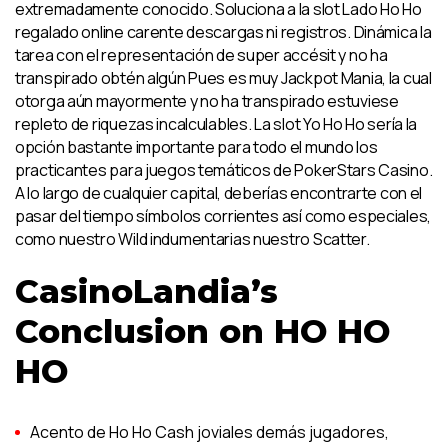
extremadamente conocido. Soluciona a la slot Lado Ho Ho
regalado online carente descargas ni registros. Dinámica la
tarea con el representación de super accésit y no ha
transpirado obtén algún Pues es muy Jackpot Mania, la cual
otorga aún mayormente y no ha transpirado estuviese
repleto de riquezas incalculables. La slot Yo Ho Ho serí­a la
opción bastante importante para todo el mundo los
practicantes para juegos temáticos de PokerStars Casino.
A lo largo de cualquier capital, deberías encontrarte con el
pasar del tiempo símbolos corrientes así­ como especiales,
como nuestro Wild indumentarias nuestro Scatter.
CasinoLandia’s
Conclusion on HO HO
HO
Acento de Ho Ho Cash joviales demás jugadores,