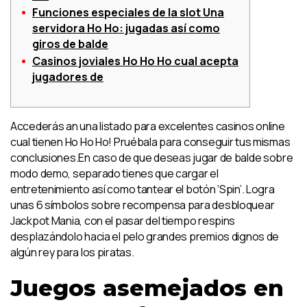
Funciones especiales de la slot Una
servidora Ho Ho: jugadas así­ como
giros de balde
Casinos joviales Ho Ho Ho cual acepta
jugadores de
Accederás an una listado para excelentes casinos online
cual tienen Ho Ho Ho! Pruébala para conseguir tus mismas
conclusiones.En caso de que deseas jugar de balde sobre
modo demo, separado tienes que cargar el
entretenimiento así­ como tantear el botón ‘Spin’. Logra
unas 6 símbolos sobre recompensa para desbloquear
Jackpot Mania, con el pasar del tiempo respins
desplazándolo hacia el pelo grandes premios dignos de
algún rey para los piratas.
Juegos asemejados en