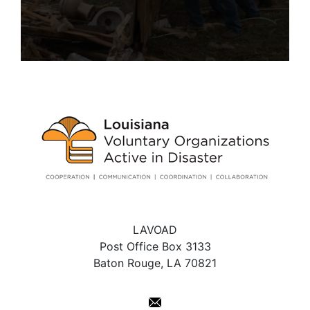
LAVOAD
Post Office Box 3133
Baton Rouge, LA 70821