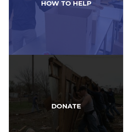
HOW TO HELP
DONATE