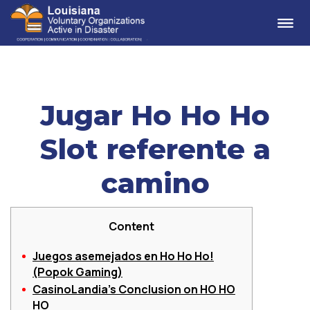
Me
Jugar Ho Ho Ho
Slot referente a
camino
Content
Juegos asemejados en Ho Ho Ho!
(Popok Gaming)
CasinoLandia’s Conclusion on HO HO
HO