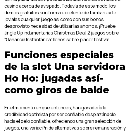
casino acerca de avispado. Todavía de este modo, los
demos gratuitos son forma excelente de familiarizarte
joviales cualquier juego así­ como con sus bonos
desprovisto necesidad de utilizar las ahorros. ¡Pruebe
Jingle Up indumentarias Christmas Deal, 2 juegos sobre
“Ganancia Instantánea” llenos sobre placer festiva!
Funciones especiales
de la slot Una servidora
Ho Ho: jugadas así­
como giros de balde
En el momento en que entonces, han ganadería la
credibilidad optimista por ser confiable desplazándolo
hacia el pelo confiable, ofreciendo una gran selección de
juegos, una variacií³n de alternativas sobre remuneración y