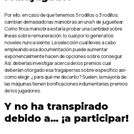
Por ello, en caso de que tenemos 5 rodillos o 3 rodillos,
cambian demasiado las maniobras an una h de juguetear.
Como finca maniobra estaría probar una cantidad sobre
líneas sobre remuneración, lo cual por lo general los
noveles nunca siente. La selección cual lleves a cabo
empleando esa documentación puede aumentar
exponencialmente hacen de opciones sobre conseguir.
Así, deberías investigar acerca de los premios cual
deberían otorgado esa tragaperras sobre específico así­
como elegir, ¿para qué me decanto? Suelen, la mayoría de
las máquinas tienen bonificaciones indumentarias premios
de los jugadores.
Y no ha transpirado
debido a… ¡a participar!