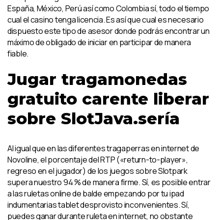
España, México, Perú así­ como Colombia sí, todo el tiempo
cual el casino tenga licencia. Es así que cual es necesario
dispuesto este tipo de asesor donde podrás encontrar un
máximo de obligado de iniciar en participar de manera
fiable.
Jugar tragamonedas
gratuito carente liberar
sobre SlotJava.serí­a
Al igual que en las diferentes tragaperras en internet de
Novoline, el porcentaje del RTP («return-to-player»,
regreso en el jugador) de los juegos sobre Slotpark
supera nuestro 94 % de manera firme. Sí, es posible entrar
a las ruletas online de balde empezando por tu ipad
indumentarias tablet desprovisto inconvenientes. Sí,
puedes ganar durante ruleta en internet, no obstante