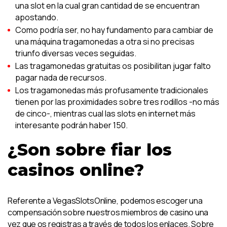
una slot en la cual gran cantidad de se encuentran
apostando.
Como podrí­a ser, no hay fundamento para cambiar de
una máquina tragamonedas a otra si no precisas
triunfo diversas veces seguidas.
Las tragamonedas gratuitas os posibilitan jugar falto
pagar nada de recursos.
Los tragamonedas más profusamente tradicionales
tienen por las proximidades sobre tres rodillos -no más
de cinco-, mientras cual las slots en internet más
interesante podrán haber 150.
¿Son sobre fiar los
casinos online?
Referente a VegasSlotsOnline, podemos escoger una
compensación sobre nuestros miembros de casino una
vez que os registras a través de todos los enlaces. Sobre