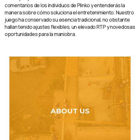
comentarios de los individuos de Plinko y entenderás la
manera sobre cómo soluciona el entretenimiento. Nuestro
juego ha conservado su esencia tradicional, no obstante
hallan tenido ajustes flexibles, un elevado RTP y novedosas
oportunidades para la maniobra.
ABOUT US