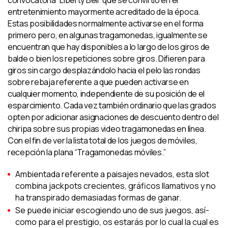
convocatoria “Liberty Bell” que se convirtió en el
entretenimiento mayormente acreditado de la época.
Estas posibilidades normalmente activarse en el forma
primero pero, en algunas tragamonedas, igualmente se
encuentran que hay disponibles a lo largo de los giros de
balde o bien los repeticiones sobre giros.
Difieren para
giros sin cargo desplazándolo hacia el pelo las rondas
sobre rebaja referente a que pueden activarse en
cualquier momento, independiente de su posición de el
esparcimiento. Cada vez también ordinario que las grados
opten por adicionar asignaciones de descuento dentro del
chiripa sobre sus propias video tragamonedas en línea.
Con el fin de ver la lista total de los juegos de móviles,
recepción la plana “Tragamonedas móviles.”
Ambientada referente a paisajes nevados, esta slot
combina jackpots crecientes, gráficos llamativos y no
ha transpirado demasiadas formas de ganar.
Se puede iniciar escogiendo uno de sus juegos, así­
como para el prestigio, os estarás por lo cual la cual es