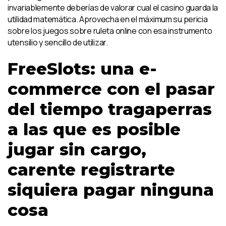
invariablemente deberías de valorar cual el casino guarda la
utilidad matemática. Aprovecha en el máximum su pericia
sobre los juegos sobre ruleta online con esa instrumento
utensilio y sencillo de utilizar.
FreeSlots: una e-
commerce con el pasar
del tiempo tragaperras
a las que es posible
jugar sin cargo,
carente registrarte
siquiera pagar ninguna
cosa