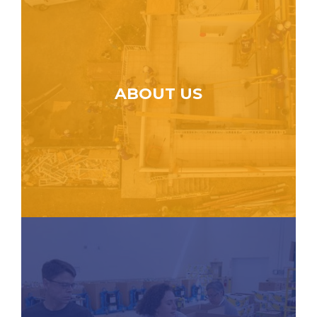
ABOUT US